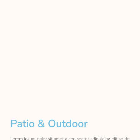
Patio & Outdoor
Lorem ipsum dolor sit amet a con sectet adipisicing elit se do