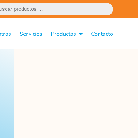
tros
Servicios
Productos
Contacto