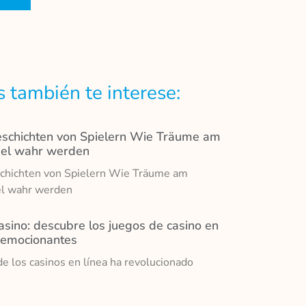
 también te interese:
eschichten von Spielern Wie Träume am
iel wahr werden
schichten von Spielern Wie Träume am
el wahr werden
sino: descubre los juegos de casino en
 emocionantes
e los casinos en línea ha revolucionado