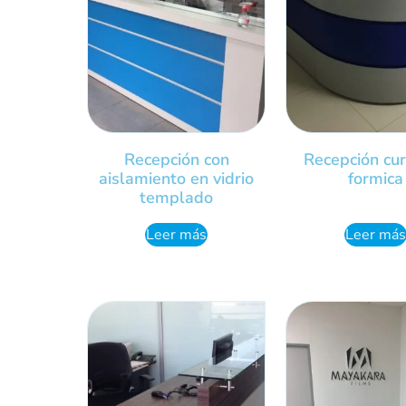
Recepción con
Recepción cu
aislamiento en vidrio
formica
templado
Leer más
Leer más