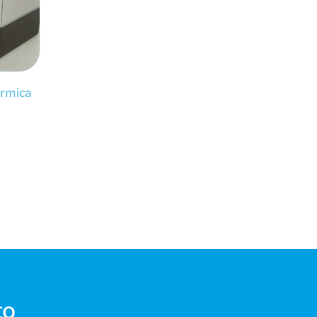
ormica
to