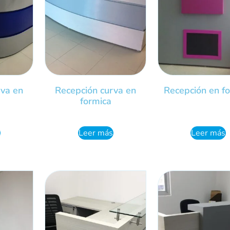
rva en
Recepción curva en
Recepción en f
formica
Leer más
Leer más