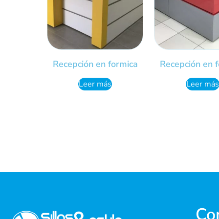
Recepción en formica
Recepción en 
Leer más
Leer más
Co