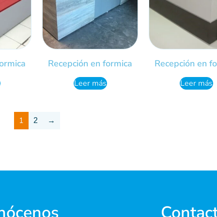
formica
Recepción en formica
Recepción en f
Leer más
Leer más
1
2
→
nócenos
Contac