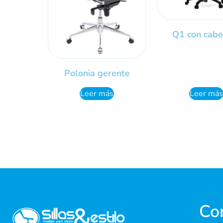
Q1 con cabe
Polonia gerente
Leer más
Leer más
Co