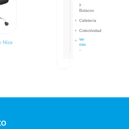
y
Butacos
Cafetería
Colectividad
Ver
e Niza
más
↓
to