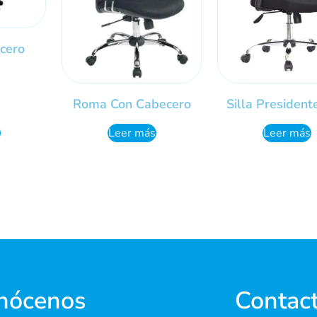
cero
Roma Con Cabecero
Silla President
Leer más
Leer más
nócenos
Contac