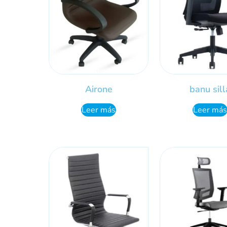
Airone
banu sill
Leer más
Leer más