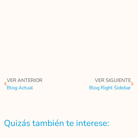
VER ANTERIOR
VER SIGUIENTE
Blog Actual
Blog Right Sidebar
Quizás también te interese: