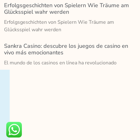
Erfolgsgeschichten von Spielern Wie Träume am
Glücksspiel wahr werden
Erfolgsgeschichten von Spielern Wie Träume am
Glücksspiel wahr werden
Sankra Casino: descubre los juegos de casino en
vivo más emocionantes
El mundo de los casinos en línea ha revolucionado