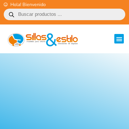
Hola! Bienvenido